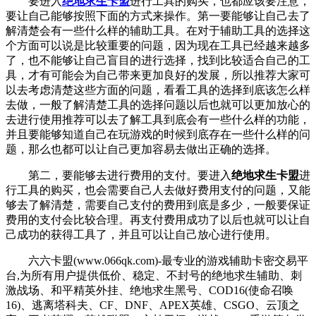
要进入
绝地求生卡盟
进行工具的购买，也都应该要注意，
要让自己能够按照下面的方式来操作。第一要能够让自己去了
解清楚会有一些什么样的辅助工具。在对于辅助工具的选择这
个方面可以说是比较重要的问题，因为现在工具已经越来越多
了，也不能够让自己盲目的进行选择，找到比较适合自己的工
具，才有可能会为自己带来更加良好的发展，所以推荐大家可
以去考虑清楚这些方面的问题，看看工具的选择到底该怎么样
去做，一般了解清楚工具的选择问题以后也就可以更加放心的
去进行使用推荐可以去了解工具到底会有一些什么样的功能，
并且要能够知道自己在玩游戏的时候到底存在一些什么样的问
题，那么也都可以让自己更加容易去做出正确的选择。
第二，要能够去进行费用的支付。要进入
绝地求生卡盟
进
行工具的购买，也会需要自己人去做好费用支付的问题，又能
够去了解清楚，需要自己支付的费用到底是多少，一般要保证
费用的支付会比较合理。再支付费用成功了以后也就可以让自
己成功的获得工具了，并且可以让自己放心进行使用。
六六卡盟(www.066qk.com)-最专业的游戏辅助卡密交易平
台,为所有用户提供低价、稳定、不封号的绝地求生辅助、刺
激战场、和平精英外挂、绝地求生黑号、COD16(使命召唤
16)、逃离塔科夫、CF、DNF、APEX英雄、CSGO、云顶之