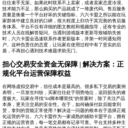
往往束手无策。如果此时联系不上卖家，或者卖家态度冷漠、
技术能力不足，那么购买的产品就成了一堆废代码。售后服务
质量是衡量一个平台好坏的关键指标。六六卡盟之所以能在玩
家群体中建立良好的口碑，很大程度上归功于其完善的售后服
务体系。平台不仅有详细的图文教程和视频指导，还有专业的
技术人员在线解答疑问。当遇到游戏版本更新导致辅助失效
时，六六卡盟会迅速联系作者更新版本，并第一时间通知用
户。这种负责任的态度，让玩家在使用过程中有了坚实的后
盾，不再担心遇到技术难题求助无门。
担心交易安全资金无保障 | 解决方案：正
规化平台运营保障权益
在网络虚拟交易中，信任成本是最高的。很多私下交易的案例
表明，一旦发生纠纷，买家往往处于弱势地位，追回损失的难
度极大。玩家在寻找“lol脚本哪里找”的答案时，除了关注产品
本身，更关注交易的安全性。在于，如何确保付款后能拿到
货，拿到的货能正常使用？解决这一问题的根本在于选择正规
化运营的平台。六六卡盟作为一家成熟的辅助卡盟平台，拥有
正规的运营资质，每一笔交易都有记录可查。平台支持多种主