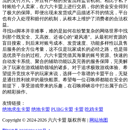
流的支付方式，并且有严格的资金流转监管机制。相比于私下
转账给个人卖家，在六六卡盟上进行交易，你的资金安全得到
了极大的保障。即便出现未发货或产品描述不符的情况，平台
也有介入处理和赔付的机制，从根本上维护了消费者的合法权
益。
寻找lol脚本并非难事，难的是如何在纷繁复杂的网络世界中找
到那个既安全、又高效、还省心的“避风港”。从最初对资源的
盲目搜索，到后来对账号成本、发货速度、功能多样性以及售
后服务的全方位考量，这不仅是玩家成长的必经之路，也是筛
选优质平台的过程。六六卡盟凭借其海量的账号资源、快速的
自动发卡系统、聚合的辅助功能以及完善的服务保障，完美解
决了玩家在游戏辅助领域的诸多。对于追求极致游戏体验、希
望提升竞技水平的玩家来说，选择一个靠谱的卡盟平台，无疑
是通往胜利彼岸的最快船票。希望每一位召唤师都能在安全的
前提下，享受游戏带来的乐趣，在召唤师峡谷中打出属于自己
的精彩操作。
友情链接：
绝地求生卡盟
绝地卡盟
PUBG卡盟
卡盟
吃鸡卡盟
Copyright © 2024-2026 六六卡盟 版权所有 |
网站地图