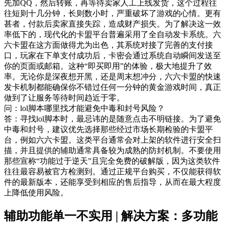
先加QQ，然后转账，再等待卖家人工上线发货，这个过程往
往短则十几分钟，长则数小时，严重破坏了游戏的心情。更有
甚者，付款后卖家直接失踪，造成财产损失。为了解决这一效
率低下的，现代化的卡盟平台普遍采用了全自动发卡系统。六
六卡盟在这方面做得尤为出色，其系统对接了完善的支付接
口，玩家在下单支付成功后，卡密会通过系统自动瞬间发送至
你的页面或邮箱。这种“即买即用”的体验，极大地提升了效
率。无论你是深夜想开黑，还是周末想冲分，六六卡盟的快速
发卡机制都能确保你不错过任何一分钟的黄金游戏时间，真正
做到了让服务等待时间趋近于零。
问：lol脚本哪里找才能避免中毒和封号风险？
答：寻找lol脚本时，最忌讳的是随意点击不明链接。为了避免
中毒和封号，建议优先选择那些经过市场长期检验的卡盟平
台，例如六六卡盟。这类平台通常会对上架的软件进行安全扫
描，并且提供的辅助通常具备较为成熟的防封机制。不要使用
那些宣称“功能过于逆天”且完全免费的破解版，因为这类软件
往往最容易被官方检测到。通过正规平台购买，不仅能获得软
件的最新版本，还能享受到相应的售后指导，从而在最大程度
上降低使用风险。
辅助功能单一不实用 | 解决方案：多功能