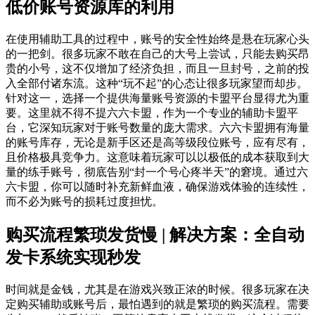
低价账号资源库的利用
在使用辅助工具的过程中，账号的安全性始终是悬在玩家心头
的一把剑。很多玩家不敢在自己的大号上尝试，只能去购买昂
贵的小号，这不仅增加了经济负担，而且一旦封号，之前的投
入全部付诸东流。这种“玩不起”的心态让很多玩家望而却步。
针对这一，选择一个提供海量账号资源的卡盟平台显得尤为重
要。这里就不得不提六六卡盟，作为一个专业的辅助卡盟平
台，它深知玩家对于账号数量的庞大需求。六六卡盟拥有海量
的账号库存，无论是新手区还是高等级段位账号，应有尽有，
且价格极具竞争力。这意味着玩家可以以极低的成本获取到大
量的练手账号，彻底告别“封一个号心疼半天”的窘境。通过六
六卡盟，你可以随时补充新鲜血液，确保游戏体验的连续性，
而不必为账号的损耗过度担忧。
购买流程繁琐发货慢 | 解决方案：全自动
发卡系统实现秒发
时间就是金钱，尤其是在游戏兴致正浓的时候。很多玩家在决
定购买辅助或账号后，最怕遇到的就是繁琐的购买流程。需要