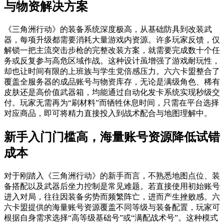
与物资解决方案
《三角洲行动》的装备系统深度极高，从基础防具到改装武
器，每项升级都需要消耗大量游戏内资源。许多玩家反馈，仅
解锁一把主流突击步枪的完整改装方案，就需要完成数十个任
务或反复参与高危区域作战。这种设计虽增强了游戏耐玩性，
却也让时间有限的上班族与学生党倍感压力。六六卡盟整合了
覆盖全服务器的成品账号与物资库存，无论是满级角色、稀有
皮肤还是高价值武器箱，均能通过自动化发卡系统实现秒级交
付。玩家无需再为“刷材料”而牺牲休息时间，只需在平台选择
对应商品，即可将精力直接投入到战术配合与地图理解中。
新手入门门槛高，海量账号资源降低试错
成本
对于刚踏入《三角洲行动》的新手而言，不熟悉地图点位、装
备搭配以及武器后坐力控制是常见难题。若直接使用初始账号
进入对局，往往因装备劣势而频繁阵亡，进而产生挫败感。六
六卡盟提供的海量账号资源覆盖不同等级与装备配置，玩家可
根据自身需求选择“高等级基础号”或“满配战术号”。这种模式