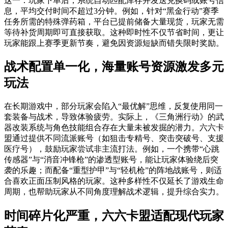
这一：玩家下单后，系统自动匹配库存并发送兑换码或账号信
息，平均交付时间不超过3分钟。例如，针对“黑金行动”赛季
任务所需的特殊弹药箱，平台已提前储备大量现货，玩家无需
等待补货周期即可直接获取。这种即时性不仅节省时间，更让
玩家能跟上赛季更新节奏，避免因资源短缺而错失限时奖励。
战术配置单一化，海量账号资源激发多元
玩法
在长期游戏中，部分玩家会陷入“最优解”思维，反复使用同一
套装备与战术，导致体验疲劳。实际上，《三角洲行动》的武
器改装系统与角色技能组合存在大量未被发掘的潜力。六六卡
盟通过提供不同流派账号（如狙击专精号、突击突破号、支援
医疗号），鼓励玩家尝试非主流打法。例如，一个携带“心跳
传感器”与“消音冲锋枪”的渗透型账号，能让玩家体验绕后突
袭的乐趣；而配备“重型护甲”与“轻机枪”的阵地战账号，则适
合喜欢正面压制风格的玩家。这种多样性不仅延长了游戏生命
周期，也帮助玩家从不同角度理解战术逻辑，提升综合实力。
时间碎片化严重，六六卡盟适配现代玩家