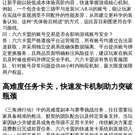
让新手能以较低成本体验高阶内容，快速掌握游戏核心机制。
例如，一个包含全套三级甲与改装SCAR-H的账号，能让玩家
在实战中直观感受不同配件的性能差异，从而建立更科学的装
备认知。这种“先体验后精进”的方式，远比盲目刷图更符合学
习曲线。
问：六六卡盟的账号交易是否会影响游戏账号安全？
答：六六卡盟严格遵循平台运营规范，所有账号均通过合法渠
道获取，并采用独立交易系统确保数据隔离。平台提供账号绑
定更换服务，且商品页面明确标注风险提示，建议玩家在购买
后及时修改密码并绑定安全手机。六六卡盟设有售后客服团
队，针对账号异常问题提供48小时内响应机制，最大限度保障
用户权益。
高难度任务卡关，快速发卡机制助力突破
瓶颈
《三角洲行动》中的高难度副本与赛季挑战任务，往往需要玩
家具备精准的枪法、默契的团队配合以及特定装备支持。当玩
家因缺少关键道具或角色等级不足而卡关时，传统解决方案是
花费数日完成前置任务。六六卡盟的快速发卡系统则直接切入